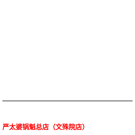
严太婆锅魁总店（文殊院店）