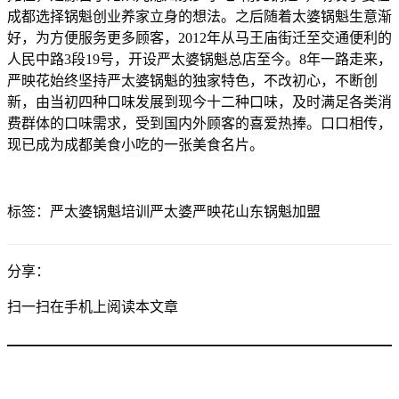
成都选择锅魁创业养家立身的想法。之后随着太婆锅魁生意渐
好，为方便服务更多顾客，2012年从马王庙街迁至交通便利的
人民中路3段19号，开设严太婆锅魁总店至今。8年一路走来，
严映花始终坚持严太婆锅魁的独家特色，不改初心，不断创
新，由当初四种口味发展到现今十二种口味，及时满足各类消
费群体的口味需求，受到国内外顾客的喜爱热捧。口口相传，
现已成为成都美食小吃的一张美食名片。
标签：
严太婆锅魁培训
严太婆
严映花
山东锅魁加盟
分享：
扫一扫在手机上阅读本文章