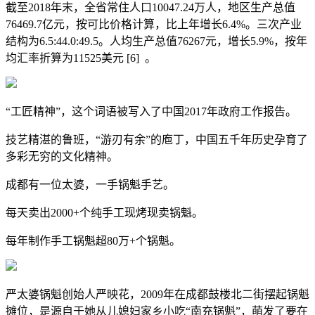
截至2018年末，全省常住人口10047.24万人，地区生产总值
76469.7亿元，按可比价格计算，比上年增长6.4%。三次产业
结构为6.5:44.0:49.5。人均生产总值76267元，增长5.9%，按年
均汇率折算为11525美元 [6] 。
“工匠精神”，这个词语被写入了中国2017年政府工作报告。
技艺精湛的鲁班，“游刃有余”的庖丁，中国五千年历史孕育了
多彩无穷的文化精神。
成都有一位太婆，一手锅魁手艺。
每天卖出2000+个纯手工现烤现卖锅魁。
每年制作手工锅魁超80万+个锅魁。
严太婆锅魁创始人严映花，2009年在成都鼓楼北二街摆起锅魁
摊位，是源自于她从儿媳妇家乡小吃“南充锅魁”，萌发了要在